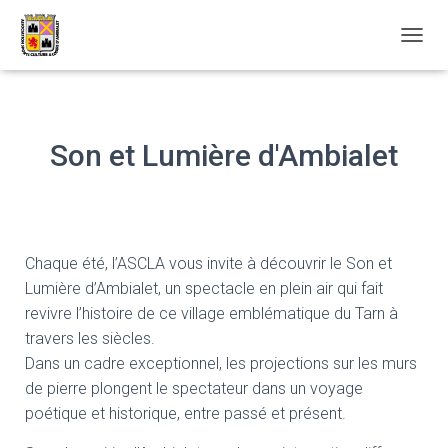
D
É
P
L
I
Son et Lumière d'Ambialet
E
R
L
A
N
A
V
Chaque été, l’ASCLA vous invite à découvrir le Son et
I
Lumière d’Ambialet, un spectacle en plein air qui fait
G
revivre l’histoire de ce village emblématique du Tarn à
A
T
travers les siècles.
I
Dans un cadre exceptionnel, les projections sur les murs
O
de pierre plongent le spectateur dans un voyage
N
poétique et historique, entre passé et présent.