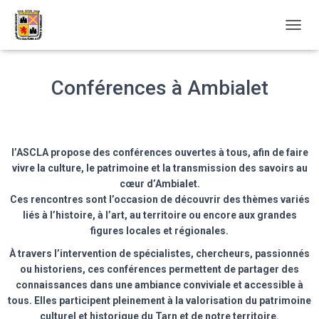
D
É
P
L
Conférences à Ambialet
I
E
R
L
A
l’ASCLA propose des conférences ouvertes à tous, afin de faire
N
vivre la culture, le patrimoine et la transmission des savoirs au
A
cœur d’Ambialet.
V
I
Ces rencontres sont l’occasion de découvrir des thèmes variés
G
liés à l’histoire, à l’art, au territoire ou encore aux grandes
A
figures locales et régionales.
T
I
À travers l’intervention de spécialistes, chercheurs, passionnés
O
ou historiens, ces conférences permettent de partager des
N
connaissances dans une ambiance conviviale et accessible à
tous. Elles participent pleinement à la valorisation du patrimoine
culturel et historique du Tarn et de notre territoire.